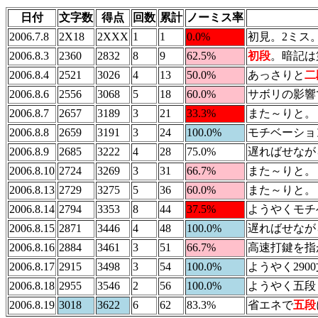
日付
文字数
得点
回数
累計
ノーミス率
2006.7.8
2X18
2XXX
1
1
0.0%
初見。2ミス
2006.8.3
2360
2832
8
9
62.5%
初段
。暗記は
2006.8.4
2521
3026
4
13
50.0%
あっさりと
二
2006.8.6
2556
3068
5
18
60.0%
サボリの影響
2006.8.7
2657
3189
3
21
33.3%
また～りと。
2006.8.8
2659
3191
3
24
100.0%
モチベーショ
2006.8.9
2685
3222
4
28
75.0%
遅ればせなが
2006.8.10
2724
3269
3
31
66.7%
また～りと。
2006.8.13
2729
3275
5
36
60.0%
また～りと。
2006.8.14
2794
3353
8
44
37.5%
ようやくモチ
2006.8.15
2871
3446
4
48
100.0%
遅ればせなが
2006.8.16
2884
3461
3
51
66.7%
高速打鍵を指
2006.8.17
2915
3498
3
54
100.0%
ようやく290
2006.8.18
2955
3546
2
56
100.0%
ようやく五段
2006.8.19
3018
3622
6
62
83.3%
省エネで
五段