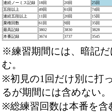
連続ノーミス記録
18回
20回
25回
五段以上
49回
61回
74回
連続五段以上
11回
20回
15回
棄権回数
61回
9回
35回
最高記録
3802
3830
3828
本番記録
3674
3737
3545
※練習期間には、暗記だ
む。
※初見の1回だけ別に打
るが期間には含めない。
※総練習回数は本番を含