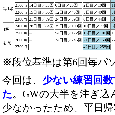
2100点
14日目／33回
6日目／25回
2日目／10回
準1級
2200点
15日目／36回
12日目／45回
5日目／40回
3
2300点
21日目／59回
24日目／89回
6日目／44回
6
2400点
28日目／84回
35日目／108回
10日目／77回
8
1級
2500点
─
54日目／172回
13日目／106回
1
2600点
─
74日目／245回
21日目／154回
2
初段
2700点
─
─
42日目／258回
─
※段位基準は第6回毎パ
今回は、
少ない練習回数
た
。GWの大半を注ぎ込
少なかったため、平日帰