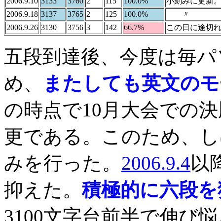
2006.9.10
3133
3760
2
115
100.0%
小刻みに更新
2006.9.18
3137
3765
2
125
100.0%
〃
2006.9.26
3130
3756
3
142
66.7%
この日に途切
五段到達後、今度は毎パ
め、
またしても英文のモ
の時点で10月大会での
更である。このため、し
みを行った。
2006.9.4
以
抑えた。
積極的に六段を
3100文字台前半で伸び