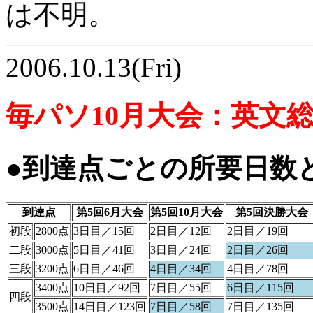
は不明。
2006.10.13(Fri)
毎パソ10月大会：英文
●到達点ごとの所要日数
到達点
第5回6月大会
第5回10月大会
第5回決勝大会
初段
2800点
3日目／15回
2日目／12回
2日目／19回
二段
3000点
5日目／41回
3日目／24回
2日目／26回
三段
3200点
6日目／46回
4日目／34回
4日目／78回
3400点
10日目／92回
7日目／55回
6日目／115回
四段
3500点
14日目／123回
7日目／58回
7日目／135回