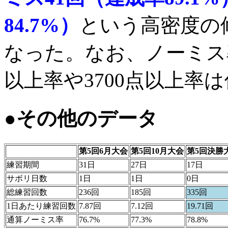
84.7%）
という高密度の
なった。なお、ノーミス
以上率や3700点以上率
●その他のデータ
第5回6月大会
第5回10月大会
第5回決勝
練習期間
31日
27日
17日
サボリ日数
1日
1日
0日
総練習回数
236回
185回
335回
1日あたり練習回数
7.87回
7.12回
19.71回
通算ノーミス率
76.7%
77.3%
78.8%