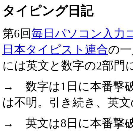
タイピング日記
第6回
毎日パソコン入力
日本タイピスト連合
の一
には英文と数字の2部門
→ 数字は1日に本番撃破
は不明。引き続き、英文
→ 英文は8日に本番撃破