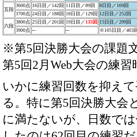
3600点
16日目／142回
11日目／89回
8日目／169回
五段
3700点
24日目／188回
18日目／129回
12日目／252回
3800点
25日目／201回
19日目／
135回
15日目／299回
六段
3900点
─
─
※105日目／403
※第5回決勝大会の課題文
第5回2月Web大会の練習
いかに練習回数を抑えて
る。特に第5回決勝大会
に満たないが、日数では
したのは62回目の練習