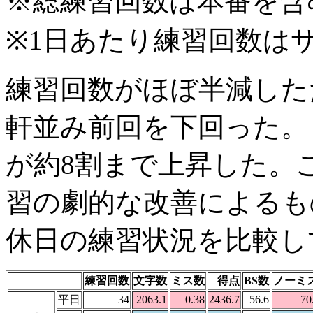
※総練習回数は本番を含
※1日あたり練習回数は
練習回数がほぼ半減した
軒並み前回を下回った。
が約8割まで上昇した。
習の劇的な改善によるも
休日の練習状況を比較し
練習回数
文字数
ミス数
得点
BS数
ノーミ
平日
34
2063.1
0.38
2436.7
56.6
70