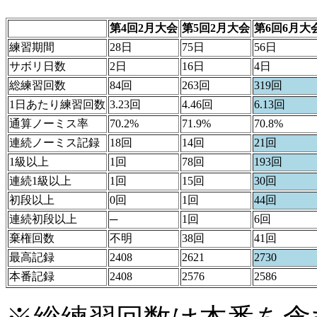
第4回2月大会
第5回2月大会
第6回6月大
練習期間
28日
75日
56日
サボリ日数
2日
16日
4日
総練習回数
84回
263回
319回
1日あたり練習回数
3.23回
4.46回
6.13回
通算ノーミス率
70.2%
71.9%
70.8%
連続ノーミス記録
18回
14回
21回
1級以上
1回
78回
193回
連続1級以上
1回
15回
30回
初段以上
0回
1回
44回
連続初段以上
─
1回
6回
棄権回数
不明
38回
41回
最高記録
2408
2621
2730
本番記録
2408
2576
2586