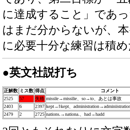
に達成すること」であっ
はまだ分からないが、本
に必要十分な練習は積め
●英文社説打ち
正解数
ミス数
得点
コメント
2525
57
失格
missile→missilie、so→to、あとは事故
2403
6
2397
kept→l\kept、administration→adminiistr
2479
2
2725
nations.→nationa.、had→hadd