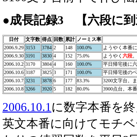
●成長記録3 【六段に
日付
文字数
得点
回数
累計
ノーミス率
2006.9.29
3153
3784
2
148
100.0%
ようやく本番
2006.9.30
3191
3830
4
152
75.0%
ようやく
六段
2006.10.2
3170
3804
4
160
100.0%
平日帰宅後に
2006.10.6
3187
3825
3
171
100.0%
平日帰宅後の
2006.10.7
3231
3878
6
177
83.3%
3200文字台
2006.10.8
3266
3920
5
182
80.0%
3900点台。本
2006.10.1
に数字本番を終
英文本番に向けてモチベ