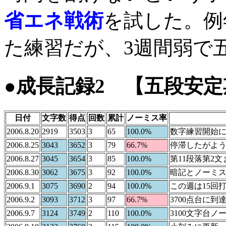
省エネ戦術
を試した。例
た練習だが、3週間弱で
●成長記録2 【五段安定
日付
文字数
得点
回数
累計
ノーミス率
2006.8.20
2919
3503
3
65
100.0%
数字練習開始
2006.8.25
3043
3652
3
79
66.7%
停滞したがよ
2006.8.27
3045
3654
3
85
100.0%
第11段落第2文
2006.8.30
3062
3675
3
92
100.0%
暗記とノーミ
2006.9.1
3075
3690
2
94
100.0%
この週は15回
2006.9.2
3093
3712
3
97
66.7%
3700点台に到
2006.9.7
3124
3749
2
110
100.0%
3100文字台