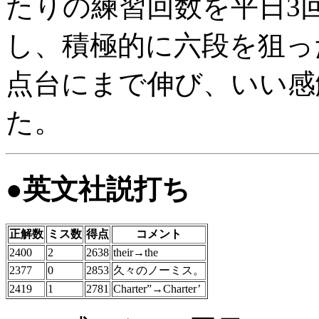
たりの練習回数を平日3
し、積極的に六段を狙った
点台にまで伸び、いい感
た。
●英文社説打ち
正解数
ミス数
得点
コメント
2400
2
2638
their→the
2377
0
2853
久々のノーミス。
2419
1
2781
Charter”→Charter’