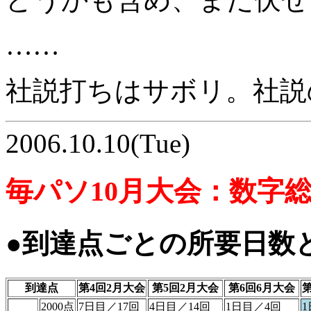
……
社説打ちはサボリ。社説
2006.10.10(Tue)
毎パソ10月大会：数字
●到達点ごとの所要日数
到達点
第4回2月大会
第5回2月大会
第6回6月大会
第
2000点
7日目／17回
4日目／14回
1日目／4回