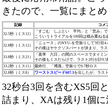
きたので、一覧にまとめ
記録
コメ
「すごむ しぶとい 平均」と「営み」で
32.5秒（ミス12）
こういうトライアルを100回は積み重ねる
「ニュース」のNYU-を空振りして5行目4.
32.8秒（ミス12）
その後はヤケクソスパートが決まり、ラス
「基準 六日」の間のスペースでタイミング
33.8秒（ミス21）
その後もミスだらけで、ラスト2行が計9.
33.2秒（ミス11）
最終行、「博識」空振りで0.7秒ロス
32.8秒（ミス8）
ワーストスピード607.3
を出したが、ラスト
32秒台3回を含むXS5回
詰まり、XAは残り1個