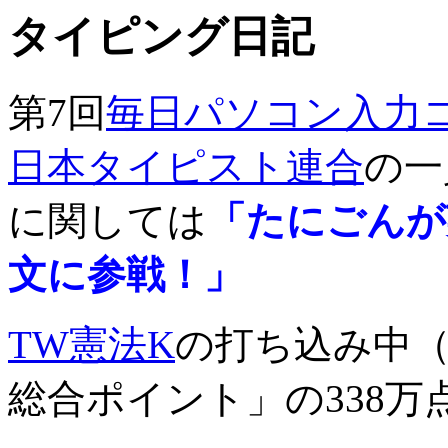
タイピング日記
第7回
毎日パソコン入力
日本タイピスト連合
の一
に関しては
「たにごんが
文に参戦！」
TW憲法K
の打ち込み中（
総合ポイント」の338万