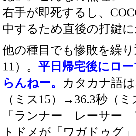
右手が即死するし、CO
中するため直後の打鍵に
他の種目でも惨敗を繰り返
11）。
平日帰宅後にロー
らんねー。
カタカナ語は38
（ミス15）→36.3秒（
「ランナー レーサー 
トドメが「ワガドゥグ」