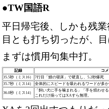
●TW国語R
平日帰宅後、しかも残業
目とも打ち切ったが、目
まずは慣用句集中打。
記録
コメ
35.5秒（ミス16）
7行目「鰻の寝床」で硬直し、5.2秒爆死
35.7秒（ミス14）
全体的にスピードを吸われるワードが多か
「飼い犬に手を噛まれる」「手を煩わせる
36.0秒（ミス14）
これだけ揃ってはXAすら無理。