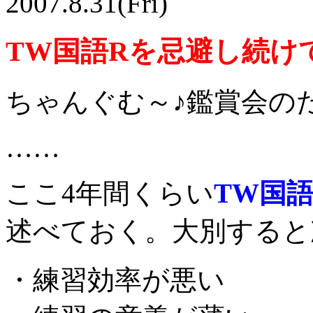
2007.8.31(Fri)
TW国語Rを忌避し続け
ちゃんぐむ～♪鑑賞会の
……
ここ4年間くらい
TW国
述べておく。大別すると
・練習効率が悪い