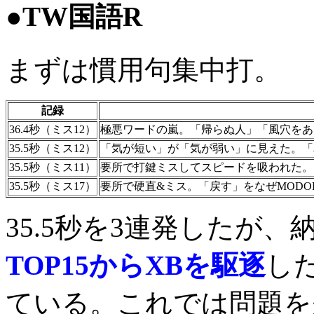
●TW国語R
まずは慣用句集中打。
記録
36.4秒（ミス12）
極悪ワードの嵐。「帰らぬ人」「風穴をあ
35.5秒（ミス12）
「気が短い」が「気が弱い」に見えた。「み
35.5秒（ミス11）
要所で打鍵ミスしてスピードを吸われた。
35.5秒（ミス17）
要所で硬直&ミス。「戻す」をなぜMODO
35.5秒を3連発したが
TOP15からXBを駆逐
し
ている。これでは問題を