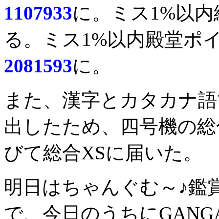
1107933
に。ミス1%以内
る。ミス1%以内殿堂ポ
2081593
に。
また、漢字とカタカナ語で
出したため、四号機の総合
びて総合XSに届いた。
明日はちゃんぐむ～♪鑑
で、今日のうちにGAN