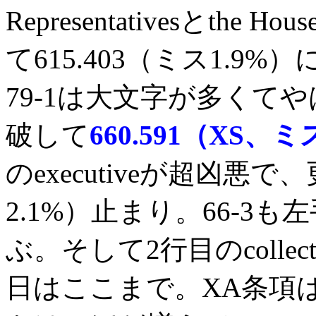
Representativesとthe H
て615.403（ミス1.
79-1は大文字が多くて
破して
660.591（XS、ミ
のexecutiveが超凶悪で
2.1%）止まり。66-3
ぶ。そして2行目のcollecti
日はここまで。XA条項