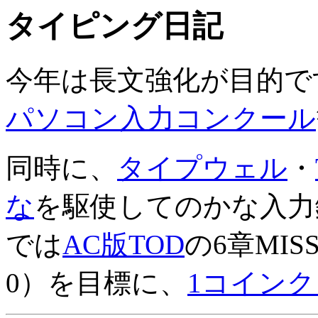
タイピング日記
今年は長文強化が目的で
パソコン入力コンクール
同時に、
タイプウェル
・
な
を駆使してのかな入力
では
AC版TOD
の6章MI
0）を目標に、
1コイン