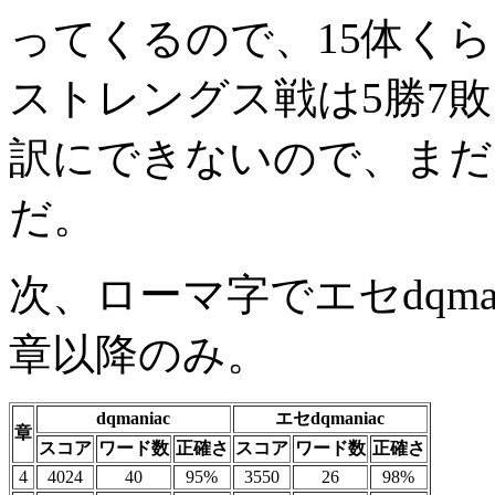
ってくるので、15体く
ストレングス戦は5勝7
訳にできないので、まだ
だ。
次、ローマ字でエセdqma
章以降のみ。
dqmaniac
エセdqmaniac
章
スコア
ワード数
正確さ
スコア
ワード数
正確さ
4
4024
40
95%
3550
26
98%