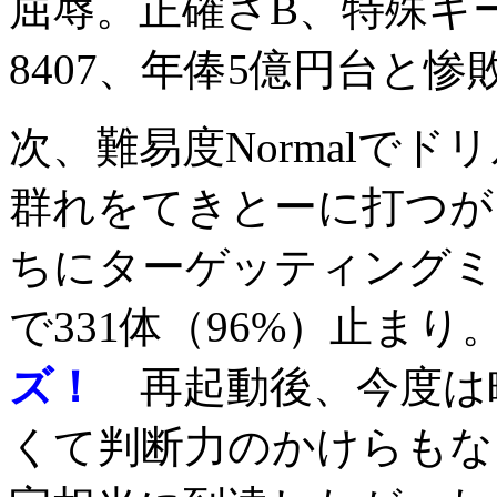
屈辱。正確さB、特殊キ
8407、年俸5億円台と惨
次、難易度Normalで
群れをてきとーに打つが
ちにターゲッティングミ
で331体（96%）止まり
ズ！
再起動後、今度は町
くて判断力のかけらもな