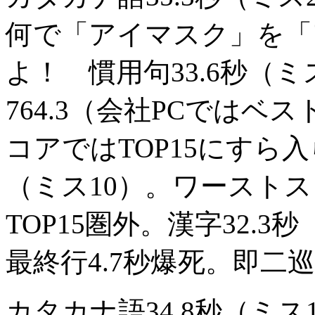
何で「アイマスク」を「
よ！ 慣用句33.6秒（
764.3（会社PCでは
コアではTOP15にすら入
（ミス10）。ワーストス
TOP15圏外。漢字32.3
最終行4.7秒爆死。即二
カタカナ語34.8秒（ミ