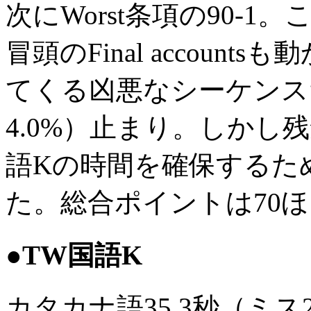
次にWorst条項の90-1。ここ
冒頭のFinal accou
てくる凶悪なシーケンスだ
4.0%）止まり。しかし
語Kの時間を確保するため
た。総合ポイントは70
●TW国語K
カタカナ語35.3秒（ミ