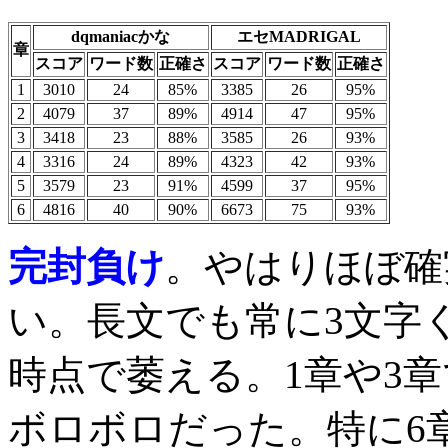
dqmaniacかな
エセMADRIGAL
章
スコア
ワード数
正確さ
スコア
ワード数
正確さ
1
3010
24
85%
3385
26
95%
2
4079
37
89%
4914
47
95%
3
3418
23
88%
3585
26
93%
4
3316
24
89%
4323
42
93%
5
3579
23
91%
4599
37
95%
6
4816
40
90%
6673
75
93%
完封負け
。やはりほぼ確
い。長文でも常に3文字
時点で萎える。1章や3
ボロボロだった。特に6章M