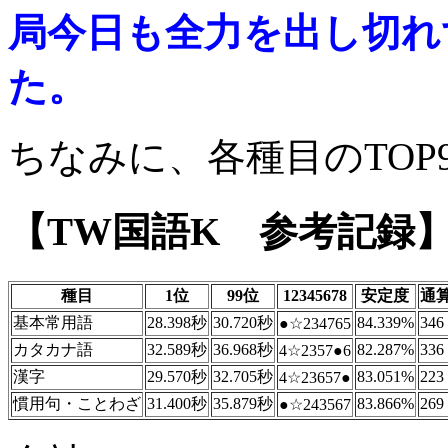
局今日も全力を出し切れ
た。
ちなみに、各種目のTOP
【TW国語K 参考記録】 ☆:B
種目
1位
99位
12345678
安定度
通
基本常用語
28.398秒
30.720秒
84.339%
346
●☆234765
カタカナ語
32.589秒
36.968秒
82.287%
336
4☆2357●6
漢字
29.570秒
32.705秒
83.051%
223
4☆23657●
慣用句・ことわざ
31.400秒
35.879秒
83.866%
269
●☆243567