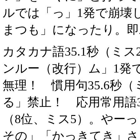
ルでは「っ」1発で崩壊
まつも」になったり。即
カタカナ語35.1秒（ミス
ンルー（改行）ム」1発
無理！ 慣用句35.6秒
る」禁止！ 応用常用語30
（8位、ミス5）。やーっ
その」「かっきてき」さ